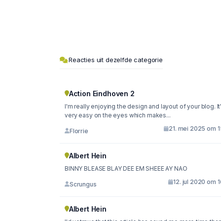
Reacties uit dezelfde categorie
Action Eindhoven 2
I'm really enjoying the design and layout of your blog. It
very easy on the eyes which makes...
21. mei 2025 om 1
Florrie
Albert Hein
BINNY BLEASE BLAY DEE EM SHEEE AY NAO
12. jul 2020 om 
Scrungus
Albert Hein