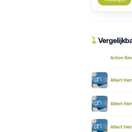
Vergelijkba
Action Bes
Albert Hei
Albert Hei
Albert Hei