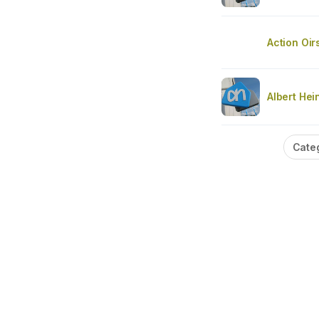
Action Oir
Albert Hei
Cate