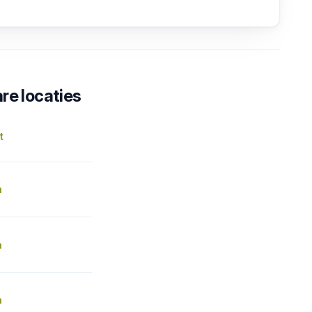
re locaties
t
n
n
n