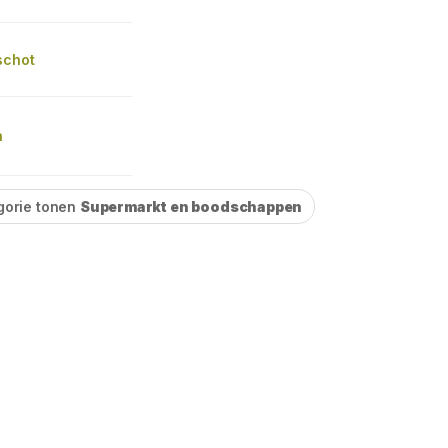
schot
n
gorie tonen
Supermarkt en boodschappen