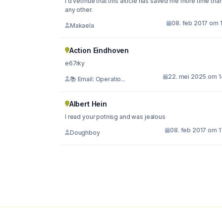
I'd vetrnue that this article has saved me more time tha
any other.
08. feb 2017 om 
Makaela
Action Eindhoven
e67rky
22. mei 2025 om 1
📚 Email: Operatio...
Albert Hein
I read your potnisg and was jealous
08. feb 2017 om 1
Doughboy