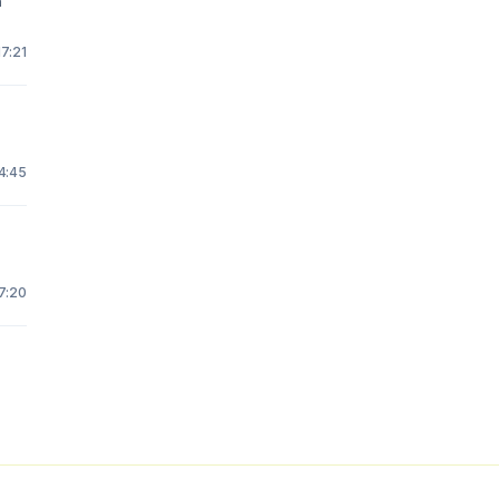
n
17:21
4:45
7:20