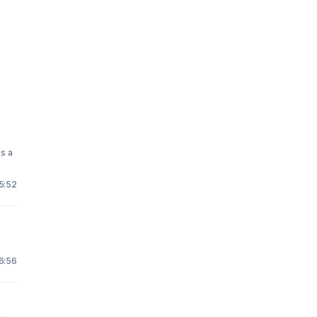
's a
5:52
16:56