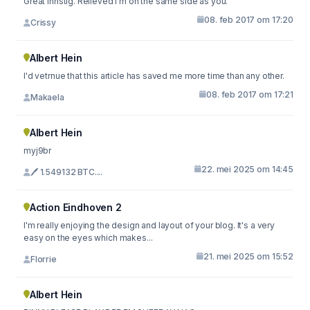
Great inhstig. Relieved I'm on the same side as you.
08. feb 2017 om 17:20
Crissy
Albert Hein
I'd vetrnue that this article has saved me more time than any other.
08. feb 2017 om 17:21
Makaela
Albert Hein
myj9br
22. mei 2025 om 14:45
🖊 1.549132 BTC....
Action Eindhoven 2
I'm really enjoying the design and layout of your blog. It's a very
easy on the eyes which makes...
21. mei 2025 om 15:52
Florrie
Albert Hein