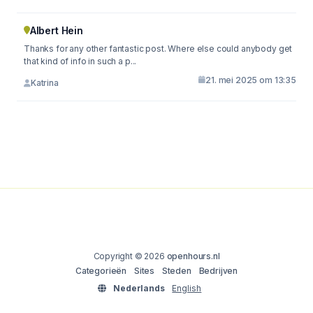
Albert Hein
Thanks for any other fantastic post. Where else could anybody get
that kind of info in such a p...
21. mei 2025 om 13:35
Katrina
Copyright © 2026
openhours.nl
Categorieën
Sites
Steden
Bedrijven
Nederlands
English