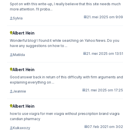
Spot on with this write-up, I really believe that this site needs much
more attention. I'll proba...
21. mei 2025 om 9:09
Sylvia
Albert Hein
Wonderful blog! I found it while searching on Yahoo News. Do you
have any suggestions on how to ...
21. mei 2025 om 13:51
Matilda
Albert Hein
Good answer back in return of this difficulty with firm arguments and
explaining everything on ...
21. mei 2025 om 17:25
Jeannie
Albert Hein
how to use viagra for men viagra without prescription brand viagra
candian pharmacy
07. feb 2021 om 3:02
Kuikaxozy