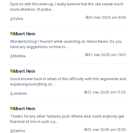
Spot on with this write-up, I really believe that this site needs much
more attention. I'll proba...
21. mei 2025 om 9:09
Sylvia
Albert Hein
Wonderful blog! I found it while searching on Yahoo News. Do you
have any suggestions on how to ...
21. mei 2025 om 13:51
Matilda
Albert Hein
Good answer back in return of this difficulty with firm arguments and
explaining everything on ...
21. mei 2025 om 17:25
Jeannie
Albert Hein
Thanks for any other fantastic post. Where else could anybody get
that kind of info in such a p...
21. mei 2025 om 13:35
Katrina