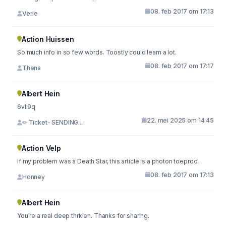
08. feb 2017 om 17:13
Verle
Action Huissen
So much info in so few words. Toostly could learn a lot.
08. feb 2017 om 17:17
Thena
Albert Hein
6vli9q
22. mei 2025 om 14:45
✏ Ticket- SENDING...
Action Velp
If my problem was a Death Star, this article is a photon toeprdo.
08. feb 2017 om 17:13
Honney
Albert Hein
You're a real deep thrkien. Thanks for sharing.