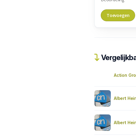
Vergelijkba
Action Gr
Albert Hei
Albert Hei