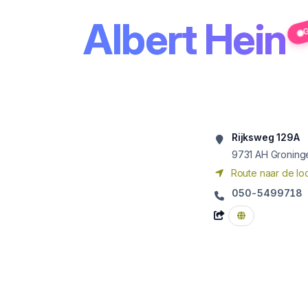
Albert Hein
G
Rijksweg 129A
9731 AH
Groning
Route naar de loc
050-5499718