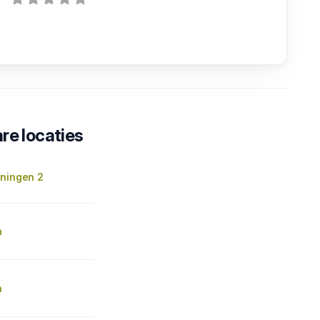
re locaties
oningen 2
n
n