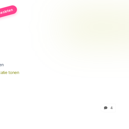
esloten
en
atie tonen
4