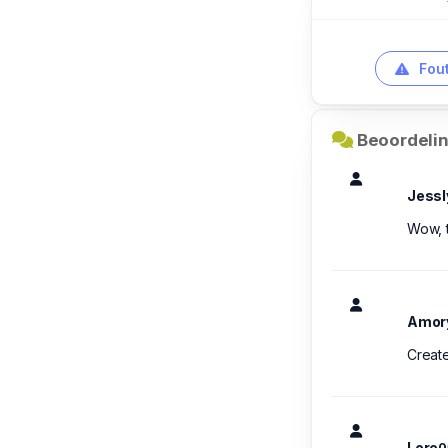
Fout
Beoordelin
Jessl
Wow, t
Amor
Create
Lore
0