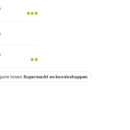
n
n
n
gorie tonen
Supermarkt en boodschappen