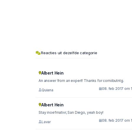
Reacties uit dezelfde categorie
Albert Hein
An answer from an expert! Thanks for corniibutntg.
08. feb 2017 om 
Quiana
Albert Hein
Stay inoefmativr, San Diego, yeah boy!
08. feb 2017 om 
Lavar