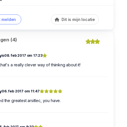
 melden
Dit is mijn locatie
gen (4)
yn
08. feb 2017 om 17:23
hat's a really clever way of thiinkng about it!
y
06. feb 2017 om 11:47
d the greatest arsitlec, you have.
5. feb 2017 om 9:33