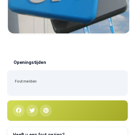
Openingstijden
Fout melden
Heeft u een fout gezien?