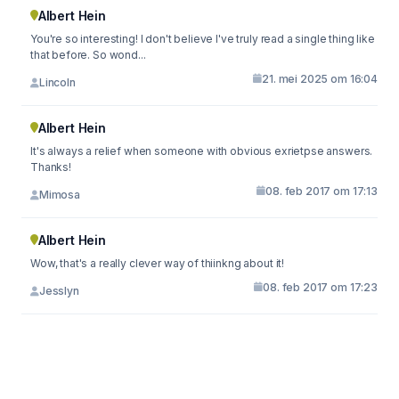
Albert Hein
You're so interesting! I don't believe I've truly read a single thing like
that before. So wond...
21. mei 2025 om 16:04
Lincoln
Albert Hein
It's always a relief when someone with obvious exrietpse answers.
Thanks!
08. feb 2017 om 17:13
Mimosa
Albert Hein
Wow, that's a really clever way of thiinkng about it!
08. feb 2017 om 17:23
Jesslyn