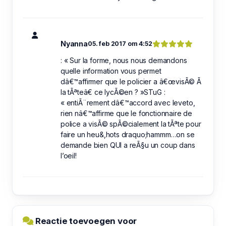
Nyanna
05. feb 2017 om 4:52
: « Sur la forme, nous nous demandons
quelle information vous permet
dâ€™affirmer que le policier a â€œvisÃ© Ã
la tÃªteâ€ ce lycÃ©en ? »STuG :
« entiÃ¨rement dâ€™accord avec leveto,
rien nâ€™affirme que le fonctionnaire de
police a visÃ© spÃ©cialement la tÃªte pour
faire un heu&,hots draquo;hammm…on se
demande bien QUI a reÃ§u un coup dans
l’oeil!
Reactie toevoegen voor