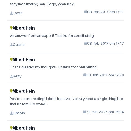
Stay inoefmativr, San Diego, yeah boy!
08. feb 2017 om 17:17
Lavar
Albert Hein
An answer from an expert! Thanks for corniibutntg.
08. feb 2017 om 17:17
Quiana
Albert Hein
That's cleared my thoughts. Thanks for coniributtng.
08. feb 2017 om 17:20
Betty
Albert Hein
You're so interesting! I don't believe I've truly read a single thing like
that before. So wond...
21. mei 2025 om 16:04
Lincoln
Albert Hein