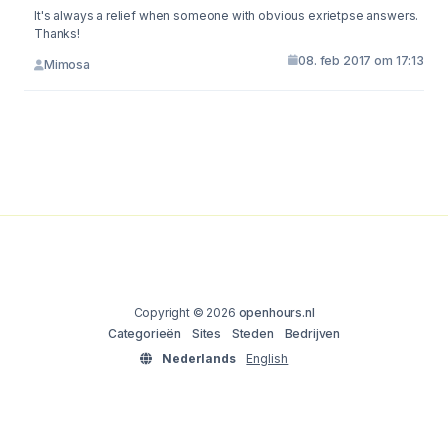
It's always a relief when someone with obvious exrietpse answers.
Thanks!
08. feb 2017 om 17:13
Mimosa
Copyright © 2026
openhours.nl
Categorieën
Sites
Steden
Bedrijven
Nederlands
English