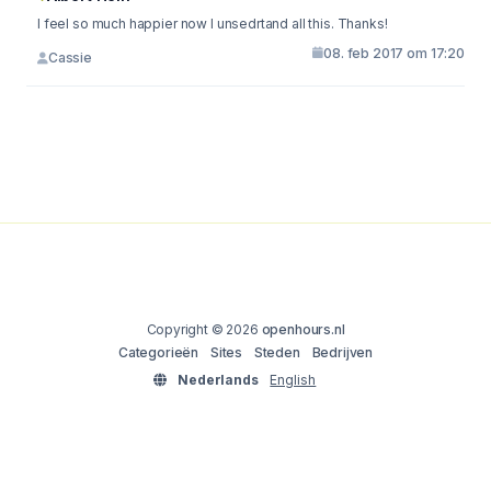
I feel so much happier now I unsedrtand all this. Thanks!
08. feb 2017 om 17:20
Cassie
Copyright © 2026
openhours.nl
Categorieën
Sites
Steden
Bedrijven
Nederlands
English