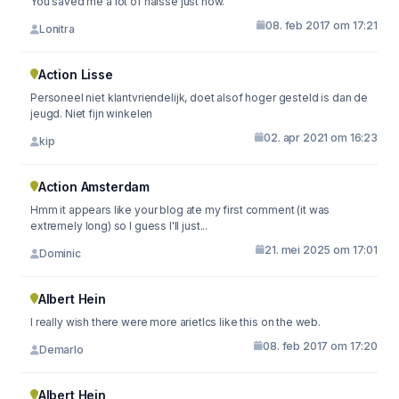
You saved me a lot of halsse just now.
08. feb 2017 om 17:21
Lonitra
Action Lisse
Personeel niet klantvriendelijk, doet alsof hoger gesteld is dan de
jeugd. Niet fijn winkelen
02. apr 2021 om 16:23
kip
Action Amsterdam
Hmm it appears like your blog ate my first comment (it was
extremely long) so I guess I'll just...
21. mei 2025 om 17:01
Dominic
Albert Hein
I really wish there were more arietlcs like this on the web.
08. feb 2017 om 17:20
Demarlo
Albert Hein