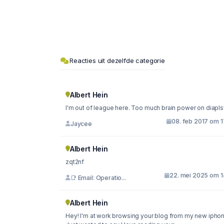
Reacties uit dezelfde categorie
Albert Hein
I'm out of league here. Too much brain power on diapls
08. feb 2017 om 1
Jaycee
Albert Hein
zqt2nf
22. mei 2025 om 1
📑 Email: Operatio...
Albert Hein
Hey! I'm at work browsing your blog from my new iphon