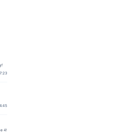
y!
7:23
4:45
e 4!