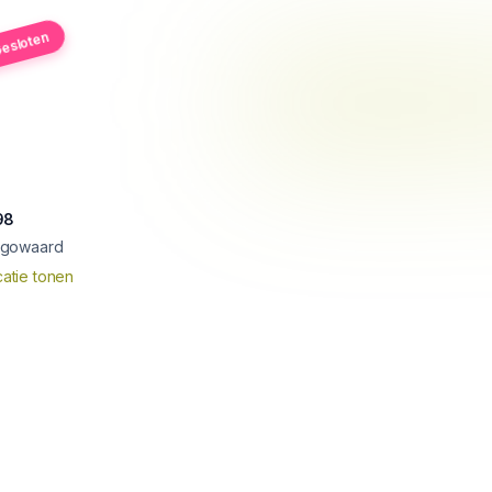
esloten
98
ugowaard
atie tonen