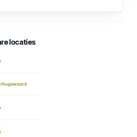
re locaties
n
erhugowaard
n
n