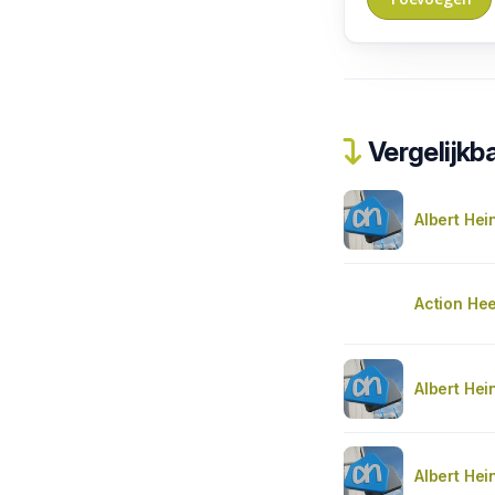
Vergelijkba
Albert Hei
Action He
Albert Hei
Albert Hei