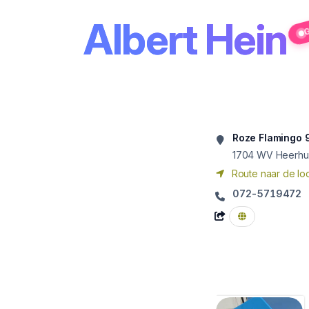
Albert Hein
G
Roze Flamingo 
1704 WV
Heerh
Route naar de loc
072-5719472