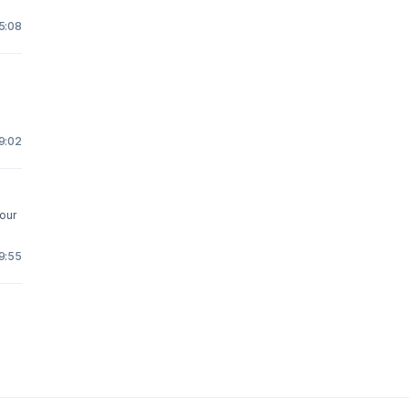
5:08
9:02
your
9:55