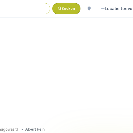
Locatie toev
Zoeken
hugowaard
Albert Hein