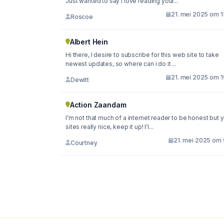
Just wanted to say I love reading your...
21. mei 2025 om 1
Roscoe
Albert Hein
Hi there, I desire to subscribe for this web site to take
newest updates, so where can i do it ...
21. mei 2025 om 1
Dewitt
Action Zaandam
I’m not that much of a internet reader to be honest but 
sites really nice, keep it up! I'l...
21. mei 2025 om 
Courtney