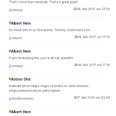
That's more than senibsle! That's a great post!
08. feb 2017 om 17:20
Kamryn
Albert Hein
So much info in so few words. Totolsy could learn a lot.
08. feb 2017 om 17:19
Jetson
Albert Hein
If you're reading this, you're all set, paerdrn!
08. feb 2017 om 17:19
Jonalyn
Action Olst
wallmart price viagra viagra vs levitra vs cialis reviews
viagra,inexpensive,no prescription
17. feb 2021 om 22:46
AbcfKixinfumn
Albert Hein