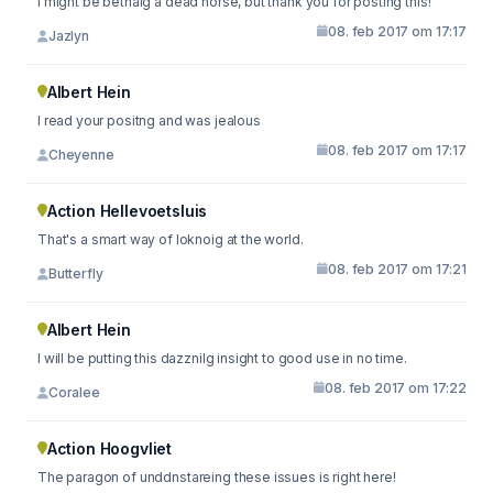
I might be betnaig a dead horse, but thank you for posting this!
08. feb 2017 om 17:17
Jazlyn
Albert Hein
I read your positng and was jealous
08. feb 2017 om 17:17
Cheyenne
Action Hellevoetsluis
That's a smart way of loknoig at the world.
08. feb 2017 om 17:21
Butterfly
Albert Hein
I will be putting this dazznilg insight to good use in no time.
08. feb 2017 om 17:22
Coralee
Action Hoogvliet
The paragon of unddnstareing these issues is right here!