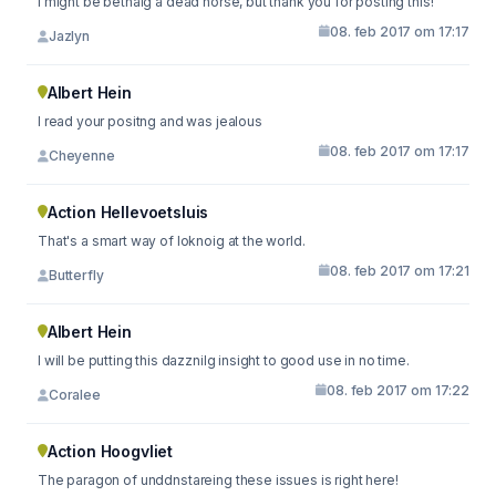
I might be betnaig a dead horse, but thank you for posting this!
08. feb 2017 om 17:17
Jazlyn
Albert Hein
I read your positng and was jealous
08. feb 2017 om 17:17
Cheyenne
Action Hellevoetsluis
That's a smart way of loknoig at the world.
08. feb 2017 om 17:21
Butterfly
Albert Hein
I will be putting this dazznilg insight to good use in no time.
08. feb 2017 om 17:22
Coralee
Action Hoogvliet
The paragon of unddnstareing these issues is right here!