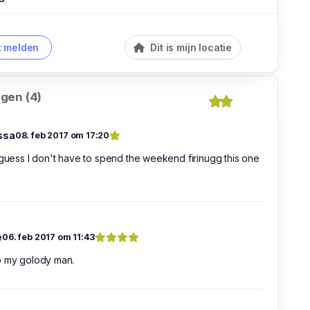
 melden
Dit is mijn locatie
gen (4)
ssa
08. feb 2017 om 17:20
 guess I don't have to spend the weekend firinugg this one
e
06. feb 2017 om 11:43
b my golody man.