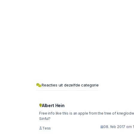
Reacties uit dezelfde categorie
Albert Hein
Free info like this is an apple from the tree of kneglod
Sinful?
08. feb 2017 om 
Tess