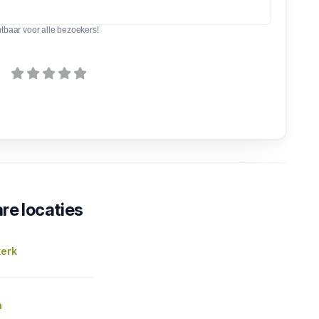
htbaar voor alle bezoekers!
re locaties
kerk
n