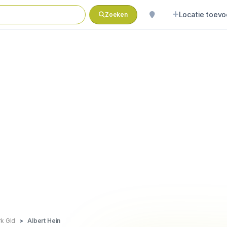
Locatie toev
Zoeken
rk Gld
Albert Hein