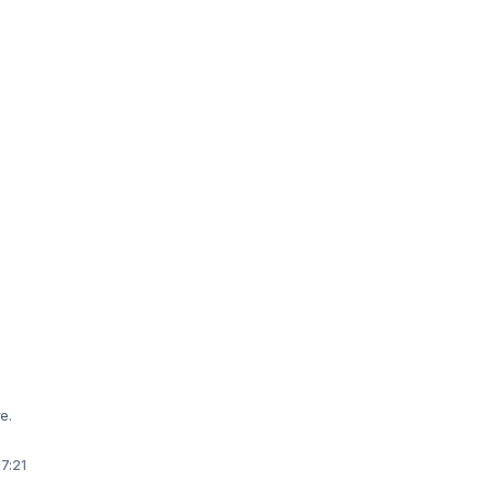
we.
17:21