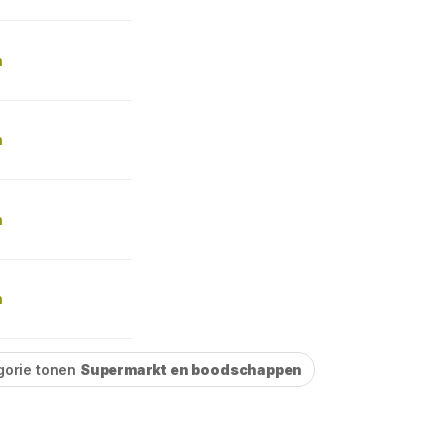
n
n
n
n
gorie tonen
Supermarkt en boodschappen