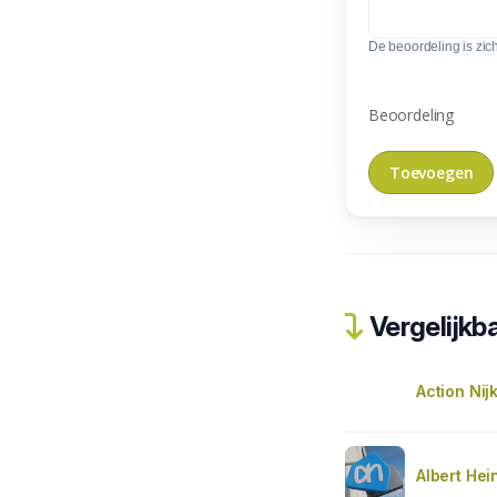
De beoordeling is zic
Beoordeling
Vergelijkba
Action Nij
Albert Hei