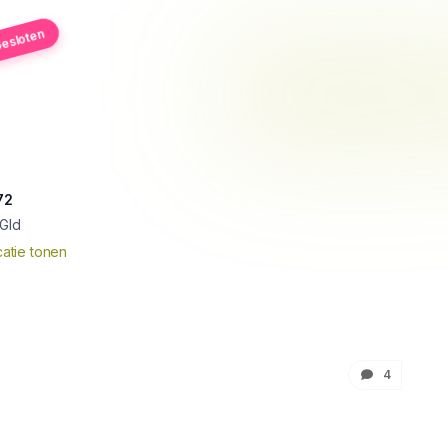
esloten
72
 Gld
atie tonen
4