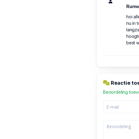
Rumo
hoi a
nu in 
langza
hoogte
best w
Reactie to
Beoordeling toe