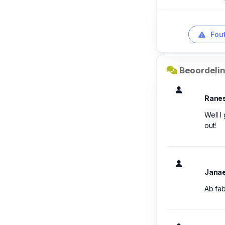
Fout
Beoordelin
Rane
Well I
out!
Jana
Ab fa