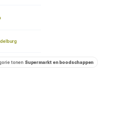
n
ddelburg
gorie tonen
Supermarkt en boodschappen