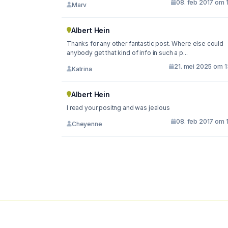
08. feb 2017 om 
Marv
Albert Hein
Thanks for any other fantastic post. Where else could
anybody get that kind of info in such a p...
21. mei 2025 om 1
Katrina
Albert Hein
I read your positng and was jealous
08. feb 2017 om 
Cheyenne