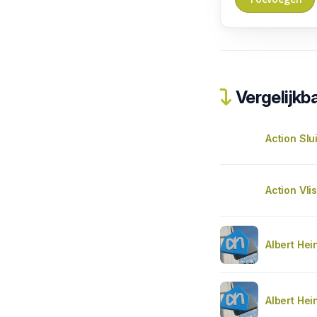
Vergelijkba
Action Slu
Action Vli
Albert Hei
Albert Hei