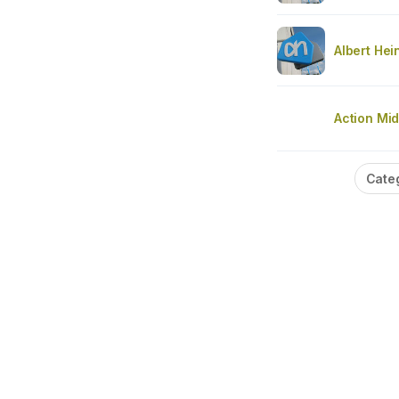
Albert Hei
Action Mi
Cate