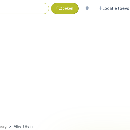
Locatie toev
Zoeken
burg
Albert Hein