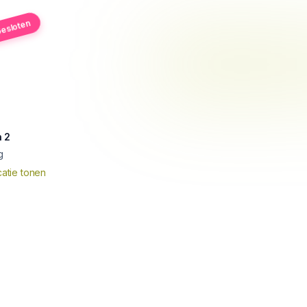
esloten
 2
g
atie tonen