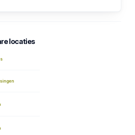
re locaties
is
ssingen
n
n