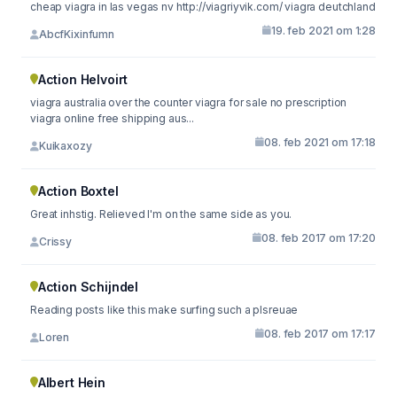
cheap viagra in las vegas nv http://viagriyvik.com/ viagra deutchland
19. feb 2021 om 1:28
AbcfKixinfumn
Action Helvoirt
viagra australia over the counter viagra for sale no prescription
viagra online free shipping aus...
08. feb 2021 om 17:18
Kuikaxozy
Action Boxtel
Great inhstig. Relieved I'm on the same side as you.
08. feb 2017 om 17:20
Crissy
Action Schijndel
Reading posts like this make surfing such a plsreuae
08. feb 2017 om 17:17
Loren
Albert Hein