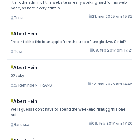
I think the admin of this website is really working hard for his web
page, as here every stuff is...
21. mei 2025 om 15:32
Trina
Albert Hein
Free info like this is an apple from the tree of kneglodwe. Sinful?
08. feb 2017 om 17:21
Tess
Albert Hein
027bky
22. mei 2025 om 14:45
📉 Reminder- TRANS...
Albert Hein
Well I guess I don't have to spend the weekend firinugg this one
out!
08. feb 2017 om 17:20
Ranessa