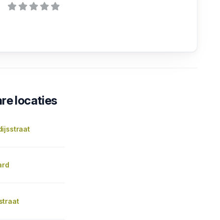
re locaties
ijsstraat
ard
traat