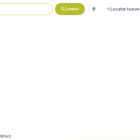
Locatie toev
Zoeken
ittard