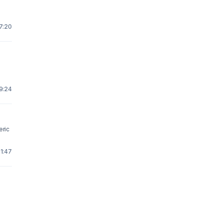
7:20
9:24
eric
1:47