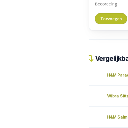
Beoordeling
Vergelijkba
H&M Parad
Wibra Sitt
H&M Salms