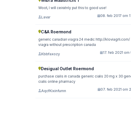
Wibra Maastricht 1
Woot, I will ceiratnly put this to good use!
08. feb 2017 om 1
Lavar
C&A Roermond
generic canadian viagra 24 medic http://kloviagrli.com/
viagra without prescription canada
17. feb 2021 om 
Kbbfaxozy
Desigual Outlet Roermond
purchase cialis in canada generic cialis 20 mg x 30 gen
cialis online pharmacy
07. feb 2021 om 2
AqcfKixinfumn