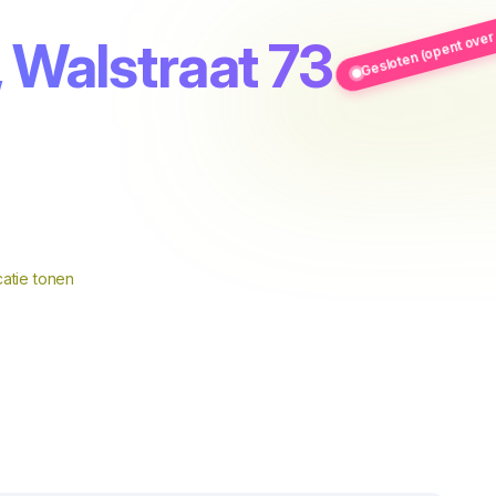
Gesloten (opent over 
, Walstraat 73
atie tonen