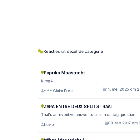
Reacties uit dezelfde categorie
Paprika Maastricht
tgryg4
14. mei 2025 om 2
* * * Claim Free ...
ZARA ENTRE DEUX SPLITSTRAAT
That's an inventive answer to an inrntestieg question
08. feb 2017 om 
Lovie