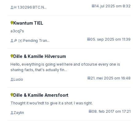
14. jul 2025 om 8:32
✉ 1.30296 BTC.N...
Kwantum TIEL
a3cq7s
05. sep 2025 om 11:39
🔎 ✉️ Pending Tran...
Dille & Kamille Hilversum
Hello, everything is going well here and ofcourse every one is
sharing facts, that's actually fin...
21. mei 2025 om 16:48
Lucio
Dille & Kamille Amersfoort
Thought it wou'lndt to give it a shot. I was right.
08. feb 2017 om 17:21
Zaylin