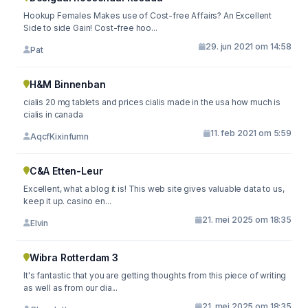
Hookup Females Makes use of Cost-free Affairs? An Excellent
Side to side Gain! Cost-free hoo...
29. jun 2021 om 14:58
Pat
H&M Binnenban
cialis 20 mg tablets and prices cialis made in the usa how much is
cialis in canada
11. feb 2021 om 5:59
AqcfKixinfumn
C&A Etten-Leur
Excellent, what a blog it is! This web site gives valuable data to us,
keep it up. casino en...
21. mei 2025 om 18:35
Elvin
Wibra Rotterdam 3
It's fantastic that you are getting thoughts from this piece of writing
as well as from our dia...
21. mei 2025 om 18:35