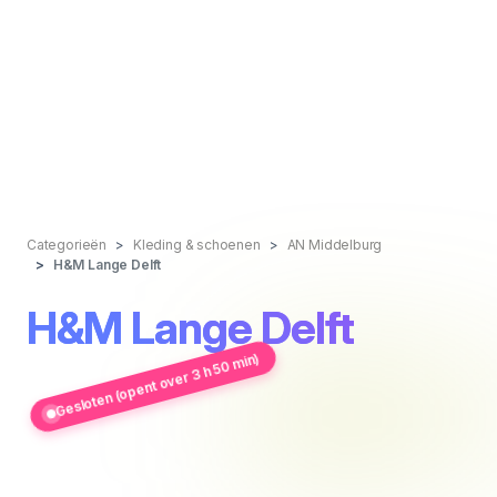
Categorieën
Kleding & schoenen
AN Middelburg
H&M Lange Delft
H&M Lange Delft
Gesloten (opent over 3 h 50 min)