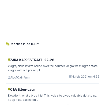
Reacties in de buurt
ZARA KARRESTRAAT, 22-26
viagra, cialis levitra online over the counter viagra washington state
viagra with out prescript...
14. feb 2021 om 6:55
AbcfKixinfumn
C&A Etten-Leur
Excellent, what a blog it is! This web site gives valuable data to us,
keep it up. casino en...