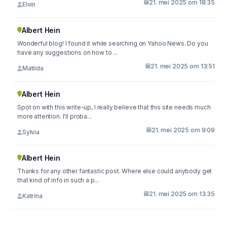
21. mei 2025 om 18:35
Elvin
Albert Hein
Wonderful blog! I found it while searching on Yahoo News. Do you
have any suggestions on how to ...
21. mei 2025 om 13:51
Matilda
Albert Hein
Spot on with this write-up, I really believe that this site needs much
more attention. I'll proba...
21. mei 2025 om 9:09
Sylvia
Albert Hein
Thanks for any other fantastic post. Where else could anybody get
that kind of info in such a p...
21. mei 2025 om 13:35
Katrina