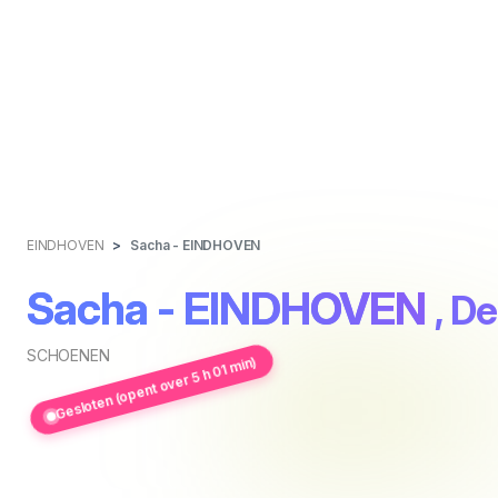
EINDHOVEN
Sacha - EINDHOVEN
Sacha - EINDHOVEN
, D
SCHOENEN
Gesloten (opent over 5 h 01 min)