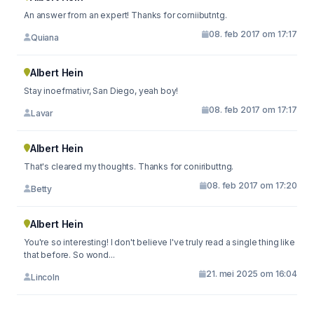
An answer from an expert! Thanks for corniibutntg.
08. feb 2017 om 17:17
Quiana
Albert Hein
Stay inoefmativr, San Diego, yeah boy!
08. feb 2017 om 17:17
Lavar
Albert Hein
That's cleared my thoughts. Thanks for coniributtng.
08. feb 2017 om 17:20
Betty
Albert Hein
You're so interesting! I don't believe I've truly read a single thing like
that before. So wond...
21. mei 2025 om 16:04
Lincoln