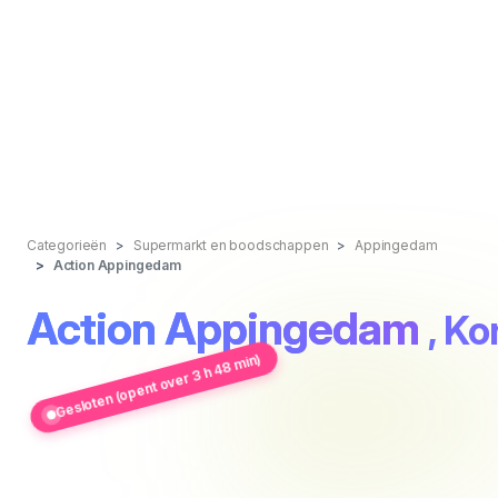
Categorieën
Supermarkt en boodschappen
Appingedam
Action Appingedam
Action Appingedam
, Ko
Gesloten (opent over 3 h 48 min)