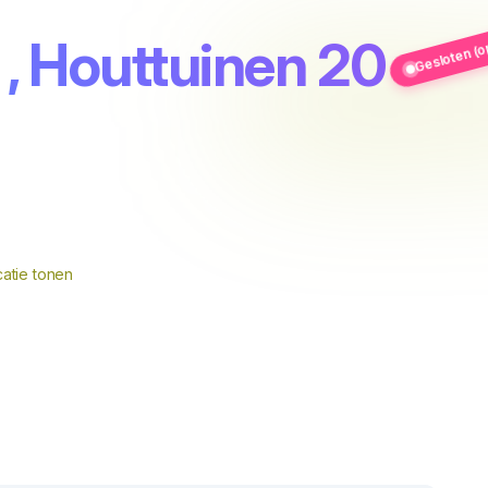
Gesloten (o
, Houttuinen 20
atie tonen