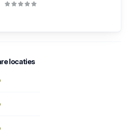
re locaties
n
n
n