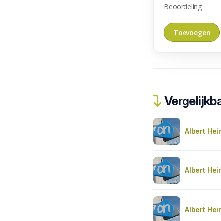
Beoordeling
Vergelijkba
Albert Hei
Albert Hei
Albert Hei