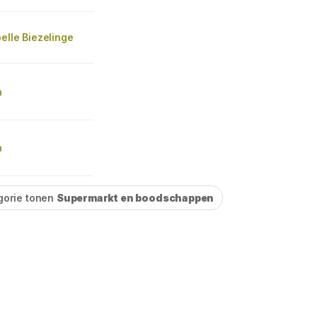
elle Biezelinge
n
n
gorie tonen
Supermarkt en boodschappen