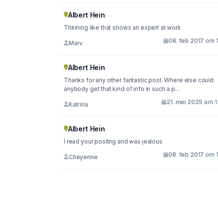
Albert Hein
Thkining like that shows an expert at work
08. feb 2017 om 
Marv
Albert Hein
Thanks for any other fantastic post. Where else could
anybody get that kind of info in such a p...
21. mei 2025 om 1
Katrina
Albert Hein
I read your positng and was jealous
08. feb 2017 om 
Cheyenne