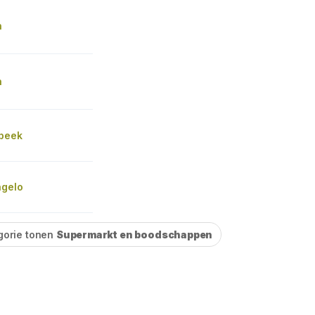
n
n
rbeek
ngelo
gorie tonen
Supermarkt en boodschappen