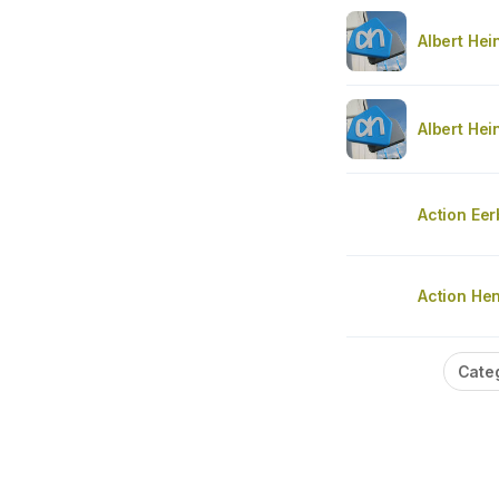
Albert Hei
Albert Hei
Action Ee
Action He
Cate