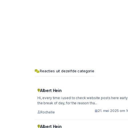
Reacties uit dezelfde categorie
Albert Hein
Hi, every time i used to check website posts here early 
the break of day, for the reason tha...
21. mei 2025 om 1
Rochelle
Albert Hein