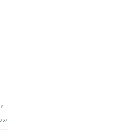
in
0:57