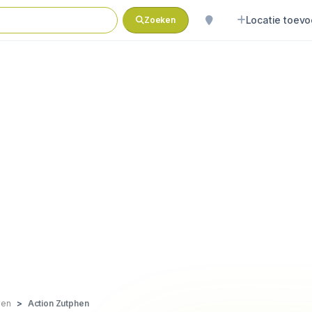
Locatie toev
Zoeken
hen
Action Zutphen