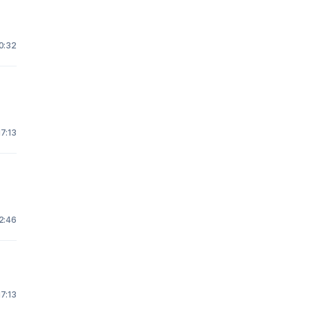
0:32
17:13
2:46
17:13