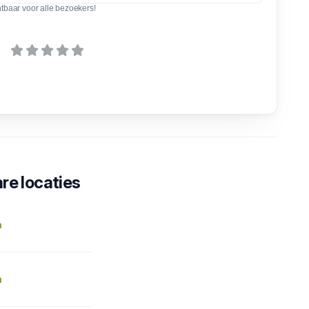
htbaar voor alle bezoekers!
re locaties
n
n