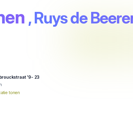
hen
, Ruys de Beere
brouckstraat '9- 23
n
atie tonen