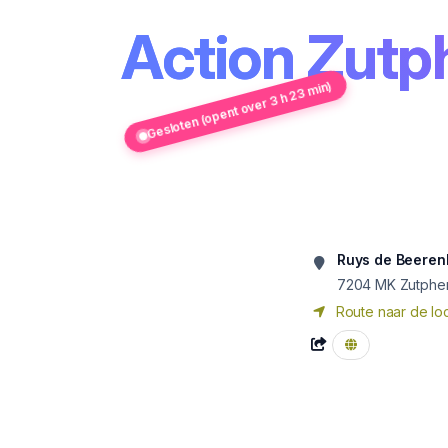
Action Zutp
Gesloten (opent over 3 h 23 min)
Ruys de Beeren
7204 MK
Zutphe
Route naar de loc