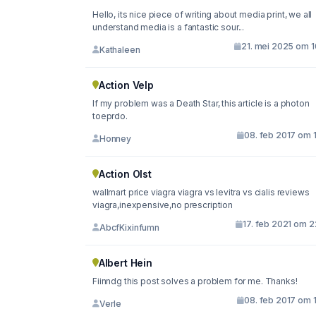
Hello, its nice piece of writing about media print, we all
understand media is a fantastic sour...
21. mei 2025 om 1
Kathaleen
Action Velp
If my problem was a Death Star, this article is a photon
toeprdo.
08. feb 2017 om 
Honney
Action Olst
wallmart price viagra viagra vs levitra vs cialis reviews
viagra,inexpensive,no prescription
17. feb 2021 om 2
AbcfKixinfumn
Albert Hein
Fiinndg this post solves a problem for me. Thanks!
08. feb 2017 om 
Verle