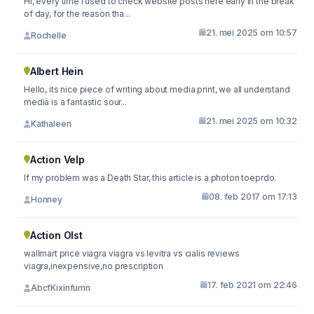
Hi, every time i used to check website posts here early in the break
of day, for the reason tha...
21. mei 2025 om 10:57
Rochelle
Albert Hein
Hello, its nice piece of writing about media print, we all understand
media is a fantastic sour...
21. mei 2025 om 10:32
Kathaleen
Action Velp
If my problem was a Death Star, this article is a photon toeprdo.
08. feb 2017 om 17:13
Honney
Action Olst
wallmart price viagra viagra vs levitra vs cialis reviews
viagra,inexpensive,no prescription
17. feb 2021 om 22:46
AbcfKixinfumn