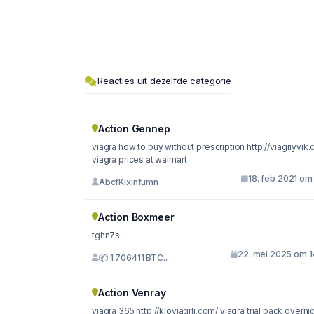
Reacties uit dezelfde categorie
Action Gennep
viagra how to buy without prescription http://viagriyvik
viagra prices at walmart
18. feb 2021 om
AbcfKixinfumn
Action Boxmeer
tghn7s
22. mei 2025 om 1
📦 1.706411 BTC....
Action Venray
viagra 365 http://kloviagrli.com/ viagra trial