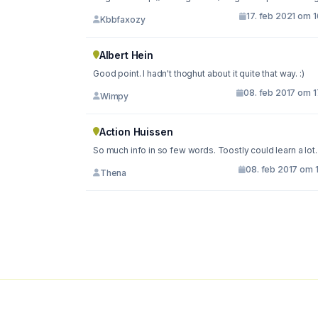
17. feb 2021 om 
Kbbfaxozy
Albert Hein
Good point. I hadn't thoghut about it quite that way. :)
08. feb 2017 om 1
Wimpy
Action Huissen
So much info in so few words. Toostly could learn a lot.
08. feb 2017 om 
Thena