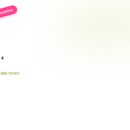
esloten
 4
atie tonen