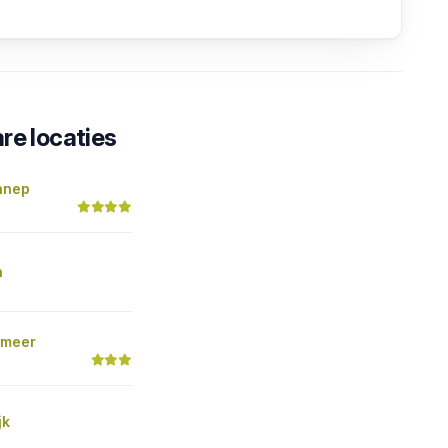
re locaties
nnep
n
xmeer
jk