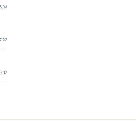
16:33
7:22
17:17