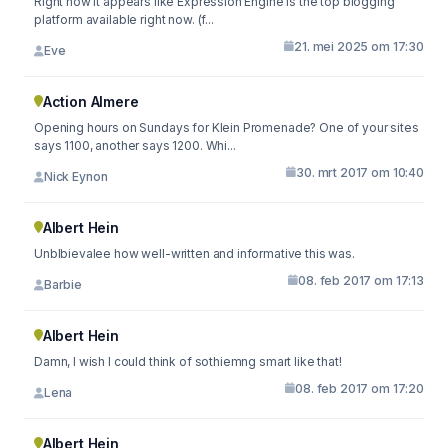
Right now it appears like Expression Engine is the top blogging
platform available right now. (f...
21. mei 2025 om 17:30
Eve
Action Almere
Opening hours on Sundays for Klein Promenade? One of your sites
says 1100, another says 1200. Whi...
30. mrt 2017 om 10:40
Nick Eynon
Albert Hein
Unblbievalee how well-written and informative this was.
08. feb 2017 om 17:13
Barbie
Albert Hein
Damn, I wish I could think of sothiemng smart like that!
08. feb 2017 om 17:20
Lena
Albert Hein