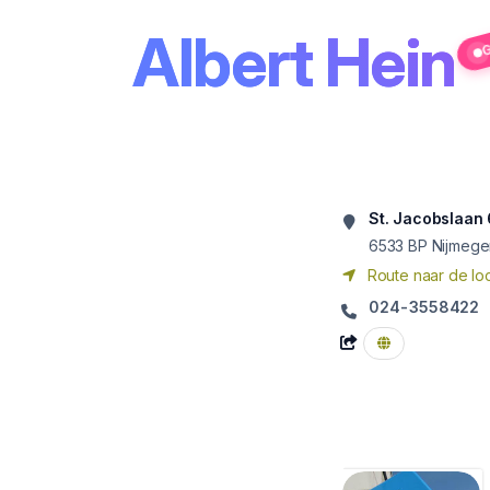
Albert Hein
G
St. Jacobslaan 
6533 BP
Nijmege
Route naar de loc
024-3558422