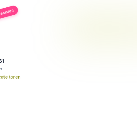
esloten
61
n
atie tonen