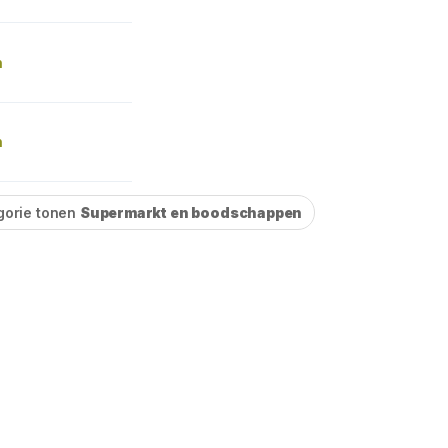
n
n
gorie tonen
Supermarkt en boodschappen