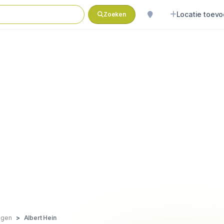
Locatie toev
Zoeken
egen
Albert Hein