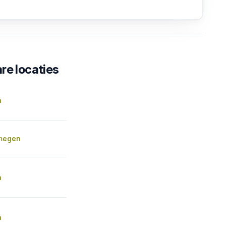
re locaties
n
jmegen
n
n