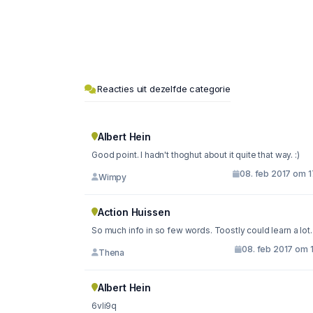
Reacties uit dezelfde categorie
Albert Hein
Good point. I hadn't thoghut about it quite that way. :)
08. feb 2017 om 1
Wimpy
Action Huissen
So much info in so few words. Toostly could learn a lot.
08. feb 2017 om 
Thena
Albert Hein
6vli9q