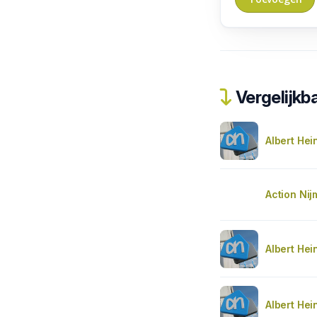
Vergelijkba
Albert Hei
Action Ni
Albert Hei
Albert Hei