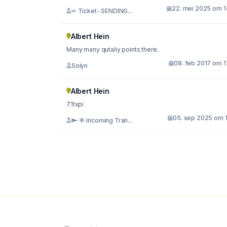
22. mei 2025 om 1
✏ Ticket- SENDING...
Albert Hein
Many many qutaliy points there.
08. feb 2017 om 1
Solyn
Albert Hein
71txpi
05. sep 2025 om 1
🔑 🔷 Incoming Tran...